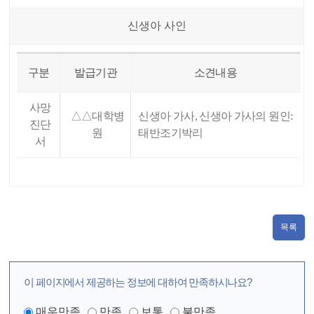
신생아 사인
구분
발급기관
소견내용
사망
△△대학병
신생아 가사, 신생아 가사의 원인:
진단
원
태반조기박리
서
목록
이 페이지에서 제공하는 정보에 대하여 만족하시나요?
매우만족
만족
보통
불만족