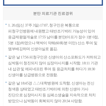
분만 의료기관 진료경위
1. 20.(임신 37주 3일) 17:07, 청구인은 복통으로
피청구인병원에 내원했고 태반조기박리 가능성이 있어
응급제왕절개술로 17:55 남아를 분만(아프가 점수 1분 0점,
5분 1점)하였으나 맥박이 약해(60회/분 미만) 산소 투여 및
앰부배깅하며 신생아실로 옮김.
같은 날 17:56 피청구인은 신생아의 산소포화도가 저하되고
심박동이 청진되지 않아 심장마사지를 시작함. 18:11 기관
내 삽관 및 에피네프린 투여 등 응급처치를 하다가 18:30
신생아를 상급병원으로 전원함.
같은 날 18:45경 △△대학병원에 도착함. 신생아는 전신
청색증 상태였고 태반조기박리에 의한 신생아 가사
진단으로 심장마사지 등 심폐소생술을 지속적으로 처치
받았으나 심박동이 회복되지 않아 20:34 사망함.