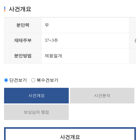
사건개요
분만력
무
재태주부
37+3주
산
분만방법
제왕절개
단건보기
복수건보기
사건개요
사건분석
보상심의 쟁점
사건개요