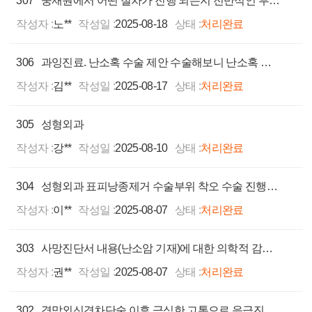
307
중재원에서 어떤 절차가 진행 되는지 전반적인 부분이 궁금합니다.
작성자 :
노**
작성일 :
2025-08-18
상태 :
처리완료
306
과잉진료. 난소혹 수술 제안 수술해보니 난소혹 없어짐. 오진. 근종 수술 후 현재 근종 남아있음. 대리수술 의혹.
작성자 :
김**
작성일 :
2025-08-17
상태 :
처리완료
305
성형외과
작성자 :
강**
작성일 :
2025-08-10
상태 :
처리완료
304
성형외과 표피낭종제거 수술부위 착오 수술 진행에 따른 배상 관련 문의
작성자 :
이**
작성일 :
2025-08-07
상태 :
처리완료
303
사망진단서 내용(난소암 기재)에 대한 의학적 감정 요청 상담
작성자 :
권**
작성일 :
2025-08-07
상태 :
처리완료
302
경막외신경차단술 이후 극심한 고통으로 응급진료 및 입원하여 분쟁하고자 합니다.