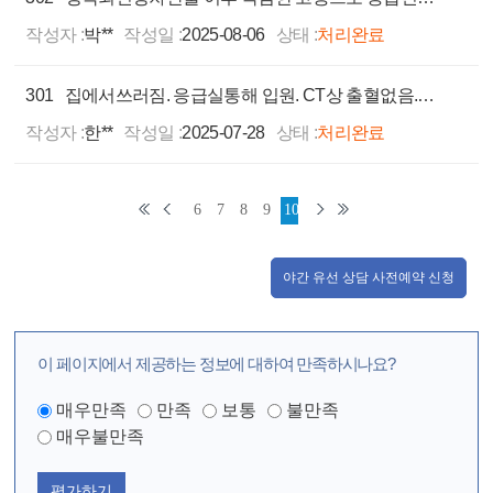
작성자 :
박**
작성일 :
2025-08-06
상태 :
처리완료
301
집에서쓰러짐. 응급실통해 입원. CT상 출혈없음.연하장애 발생 3일동안 신경학적 검사 없이 종료하여 타과로 전원. 보호자 자진3차병원응급로 전원하자마자 뇌경색진단. 현재 중증장애인
작성자 :
한**
작성일 :
2025-07-28
상태 :
처리완료
6
7
8
9
10
야간 유선 상담 사전예약 신청
이 페이지에서 제공하는 정보에 대하여 만족하시나요?
매우만족
만족
보통
불만족
매우불만족
평가하기