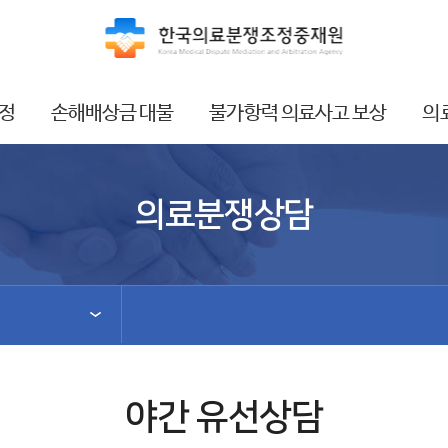
정
손해배상금 대불
불가항력 의료사고 보상
의
의료분쟁상담
야간 유선상담