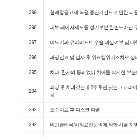
299
혈액항응고제 복용 중단기간으로 인한 뇌졸
298
피부 레이저제모중 성기부분 한번도아닌 
297
비뇨기과,유리리프트 수술 과실여부 및 대
296
과잉진료 및 검사 후 위료행위미조치로 상
295
치과, 환자의 동의없이 치아를 삭제한 부분
외상 후 치과갔는데 2주후면 낫는다고 라
294
음
293
도수치료 후 디스크 파열
292
비만클리닉/비의료전문의에 의한 시술 지