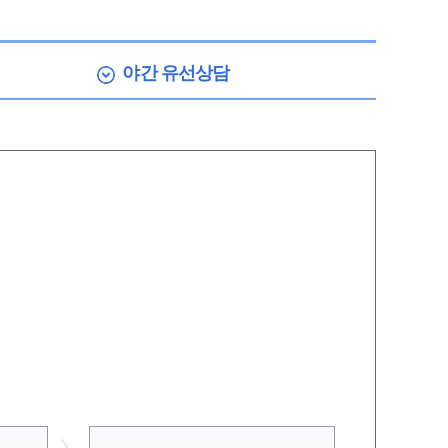
야간
유선상담