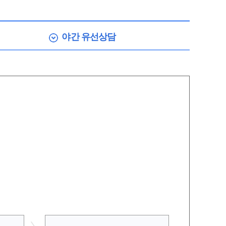
야간
유선상담