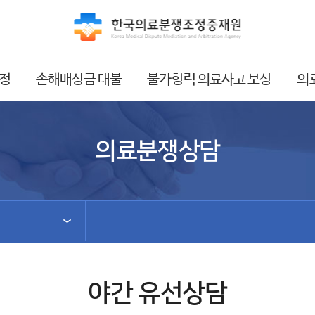
정
손해배상금 대불
불가항력 의료사고 보상
의
의료분쟁상담
야간 유선상담