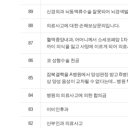
89
신경외과 뇌동맥류수술 잘못되어 뇌경색발
88
의료사고에 대한 손해보상문의입니다.
혈액종양내과, 어머니께서 소세포폐암 1차 
87
까이 의식을 잃고 사망에 이르게 되어 의
86
코 성형수술 천공
잠복결핵을 A병원에서 양성판정 받고 B병
85
상 양성 음성이 교차될 수 없다는데... 병원
84
병원의 의료사고에 의한 합의금
83
이비인후과
82
산부인과 의료사고