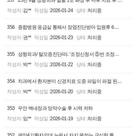
357
25년 9월 성형외과 얼굴 1도 화상 후 사후 치료 후 보상에 대해 논의 하자고 하여 거의 다 나은 후 26년 1월 추가 시술을 해주겠다며 금전적 보상안에 대한 거부하는 병원
작성자 :
김**
작성일 :
2026-01-24
상태 :
처리중
356
종합병원 응급실 통해서 장염진단받아 입원후 6일만에 패혈성쇼크로 사망하심에 따라 상담을 하고 싶습니다.
작성자 :
권**
작성일 :
2026-01-23
상태 :
처리중
355
성형외과/ 탈모증진단/라. ‘조정신청서 ⑤번 조정신청액’의 산정내용 에 대한 문의
작성자 :
박**
작성일 :
2026-01-22
상태 :
처리중
354
치과에서 환자분이 신경치료 도중 파일이 파절 된 부분에 대한 보상을 요구하고 있습니다.
작성자 :
박**
작성일 :
2026-01-20
상태 :
처리중
353
우안 백내장과 망막수술 후 시력 저하
작성자 :
임**
작성일 :
2026-01-19
상태 :
처리중
352
폐암4기환자인데 누워서 자지 못하는 극심한 통증 호소 및 폐CT상 전이 있는데도 추가 검사 미실시, 복용약 유지, 환자 극심한 고통속 사망