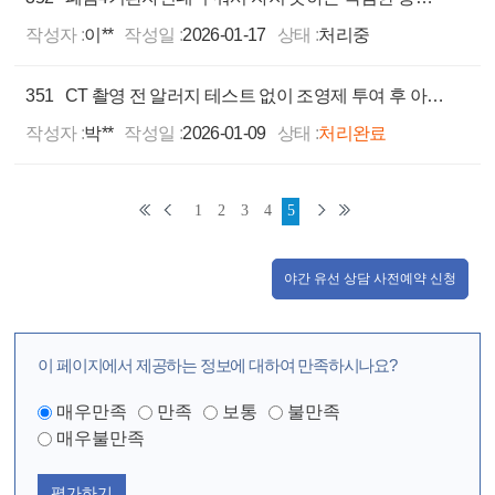
작성자 :
이**
작성일 :
2026-01-17
상태 :
처리중
351
CT 촬영 전 알러지 테스트 없이 조영제 투여 후 아나필락시스 쇼크로 기관삽입, 후유증으로 성대 육아종 발병
작성자 :
박**
작성일 :
2026-01-09
상태 :
처리완료
1
2
3
4
5
야간 유선 상담 사전예약 신청
이 페이지에서 제공하는 정보에 대하여 만족하시나요?
매우만족
만족
보통
불만족
매우불만족
평가하기