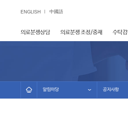
中國語
ENGLISH
의료분쟁상담
의료분쟁 조정/중재
수탁감
알림마당
공지사항