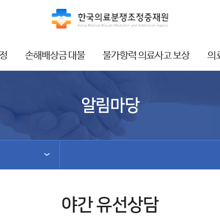
정
손해배상금 대불
불가항력 의료사고 보상
의
알림마당
야간 유선상담